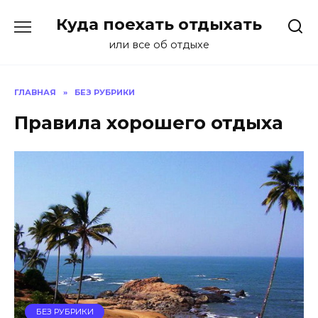
Перейти
Куда поехать отдыхать
к
содержанию
или все об отдыхе
ГЛАВНАЯ
»
БЕЗ РУБРИКИ
Правила хорошего отдыха
БЕЗ РУБРИКИ