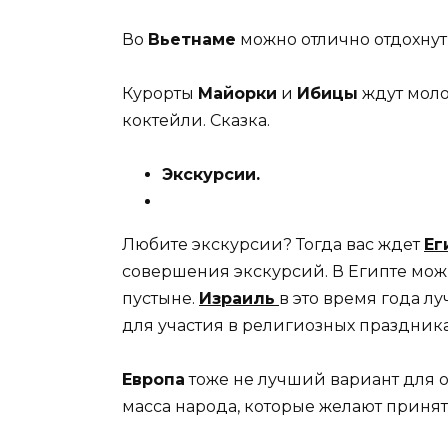
Во
Вьетнаме
можно отлично отдохнуть
Курорты
Майорки
и
Ибицы
ждут моло
коктейли. Сказка.
Экскурсии.
Любите экскурсии? Тогда вас ждет
Ег
совершения экскурсий. В Египте мож
пустыне.
Израиль
в это время года л
для участия в религиозных праздника
Европа
тоже не лучший вариант для о
масса народа, которые желают принят