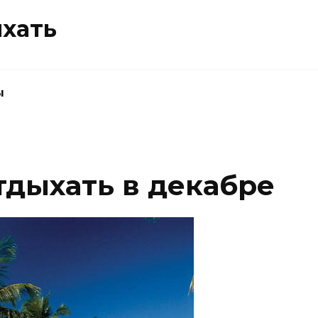
ыхать
ы
тдыхать в декабре