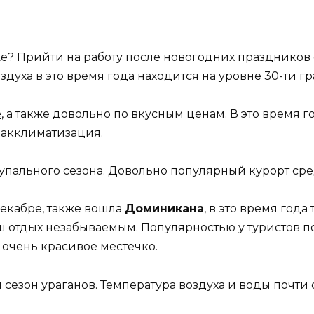
же? Прийти на работу после новогодних праздников 
здуха в это время года находится на уровне 30-ти гр
е
,
а также довольно по вкусным ценам. В это время го
 акклиматизация.
 купального сезона. Довольно популярный курорт сред
декабре, также вошла
Доминикана
, в это время год
аш отдых незабываемым. Популярностью у туристов по
 очень красивое местечко.
 сезон ураганов. Температура воздуха и воды почти