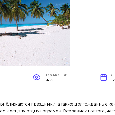
Е
ПРОСМОТРОВ
О
1.4к.
12
 Приближаются праздники, а также долгожданные кани
р мест для отдыха огромен. Все зависит от того, чего