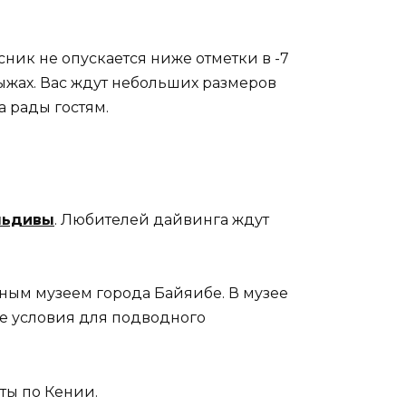
усник не опускается ниже отметки в -7
лыжах. Вас ждут небольших размеров
а рады гостям.
льдивы
. Любителей дайвинга ждут
дным музеем города Байяибе. В музее
ые условия для подводного
ты по Кении.