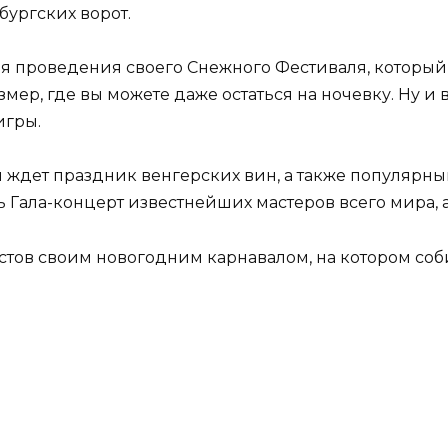
ургских ворот.
емя проведения своего Снежного Фестиваля, который
мер, где вы можете даже остаться на ночевку. Ну и
игры.
ам ждет праздник венгерских вин, а также популярн
 Гала-концерт известнейших мастеров всего мира, а
стов своим новогодним карнавалом, на котором со