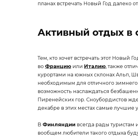
планах встречать Новый Год далеко о
Активный отдых в 
Тем, кто хочет встречать этот Новый 
во
Францию
или
Италию
, также отл
курортами на южных склонах Альп, Ш
необходимым для отличного зимнего о
возможность наслаждаться безбашенн
Пиренейских гор. Сноубордистов ждет
декабре в этих местах самые лучшие 
В
Финляндии
всегда рады туристам и
вообщем любители такого отдыха буду