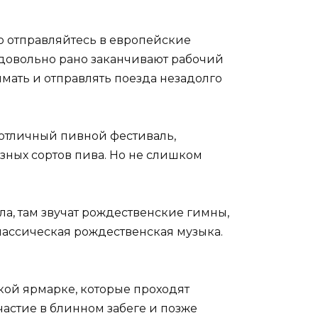
то отправляйтесь в европейские
ы довольно рано заканчивают рабочий
мать и отправлять поезда незадолго
т отличный пивной фестиваль,
зных сортов пива. Но не слишком
сла, там звучат рождественские гимны,
лассическая рождественская музыка.
кой ярмарке, которые проходят
частие в блинном забеге и позже