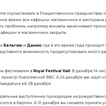
ите поучаствовать в Рождественских празднествах, 
данное время, все кафешки, магазинчики и ресторан
уть проблемы, например вокзалы заканчивают прини
 кафешки и магазинчики закрыты.
ть
Бельгию
и
Данию
, где в это время года проходи
едставится возможность продегустировать много ра
ны фестивалем в
Royal Festival Hall
. В декабре 14 чи
оркестр Королевской ВВС. А 24 декабря вас ждет к
лаждаться ей 28 декабря.
театральные выступления проходящие на рождественс
ится в Берлин. А 31 декабря вы сможете принять у