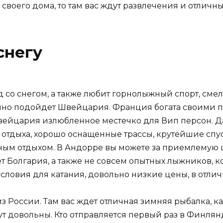
т своего дома, то там вас ждут развлечения и отлич
снегу
Год со снегом, а также любит горнолыжный спорт, сме
ично подойдет Швейцария. Франция богата своими 
вейцария излюбленное местечко для Вип персон. Д
тдыха, хорошо оснащенные трассы, крутейшие спуск
ым отдыхом. В Андорре вы можете за приемлемую ц
 Болгария, а также не совсем опытных лыжников, ко
условия для катания, довольно низкие цены, в отлич
з России. Там вас ждет отличная зимняя рыбалка, кат
т довольны. Кто отправляется первый раз в Финлянд