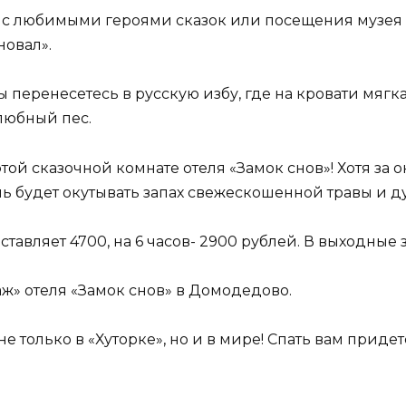
и с любимыми героями сказок или посещения музея 
овал».
вы перенесетесь в русскую избу, где на кровати мяг
елюбный пес.
этой сказочной комнате отеля «Замок снов»! Хотя з
очь будет окутывать запах свежескошенной травы и д
тавляет 4700, на 6 часов- 2900 рублей. В выходные за
аж» отеля «Замок снов» в Домодедово.
не только в «Хуторке», но и в мире! Спать вам прид