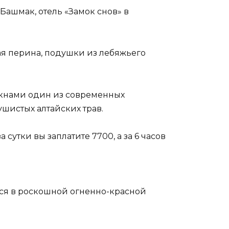
Башмак, отель «Замок снов» в
кая перина, подушки из лебяжьего
а окнами один из современных
ушистых алтайских трав.
 сутки вы заплатите 7700, а за 6 часов
ется в роскошной огненно-красной