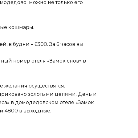
омодедово можно не только его
чные кошмары.
, в будни – 6300. За 6 часов вы
чный номер отеля «Замок снов» в
ие желания осуществятся.
о приковано золотыми цепями. День и
еса» в домодедовском отеле «Замок
 и 4800 в выходные.