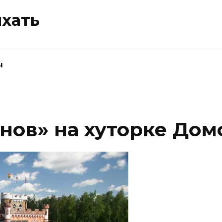
ыхать
ы
снов» на хуторке До