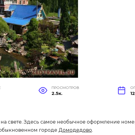
Е
ПРОСМОТРОВ
О
2.5к.
12
 на свете. Здесь самое необычное оформление номе
м обыкновенном городе
Домодедово
.