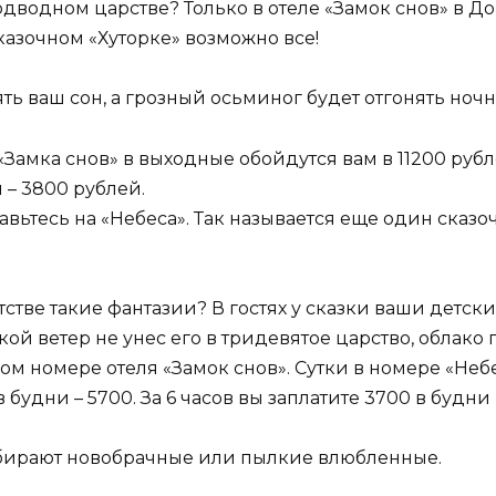
дводном царстве? Только в отеле «Замок снов» в Д
сказочном «Хуторке» возможно все!
ть ваш сон, а грозный осьминог будет отгонять но
Замка снов» в выходные обойдутся вам в 11200 рублей
и – 3800 рублей.
авьтесь на «Небеса». Так называется еще один сказо
етстве такие фантазии? В гостях у сказки ваши детск
акой ветер не унес его в тридевятое царство, облак
м номере отеля «Замок снов». Сутки в номере «Неб
 будни – 5700. За 6 часов вы заплатите 3700 в будни
ыбирают новобрачные или пылкие влюбленные.