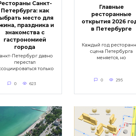
Рестораны Санкт-
Главные
Петербурга: как
ресторанные
ыбрать место для
открытия 2026 го
жина, праздника и
в Петербурге
знакомства с
гастрономией
Каждый год ресторанн
города
сцена Петербурга
анкт-Петербург давно
меняется, но
перестал
ссоциироваться только
0
295
0
623