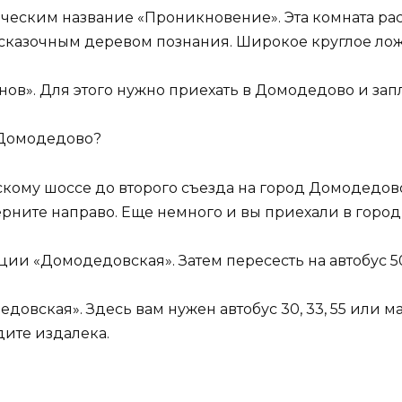
еским название «Проникновение». Эта комната расп
сказочным деревом познания. Широкое круглое лож
нов». Для этого нужно приехать в Домодедово и запл
в Домодедово?
скому шоссе до второго съезда на город Домодедов
ерните направо. Еще немного и вы приехали в город 
ции «Домодедовская». Затем пересесть на автобус 50
довская». Здесь вам нужен автобус 30, 33, 55 или м
дите издалека.