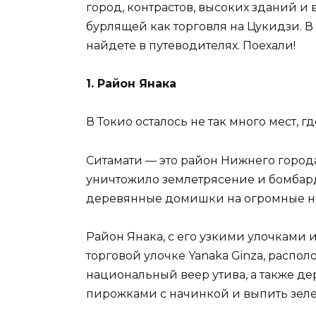
город, контрастов, высоких зданий и 
бурлящей как торговля на Цукидзи. В
найдете в путеводителях. Поехали!
1. Район Янака
В Токио осталось не так много мест, г
Ситамати — это район Нижнего города
уничтожило землетрясение и бомбар
деревянные домишки на огромные неб
Район Янака, с его узкими улочками 
торговой улочке Yanaka Ginza, распол
национальный веер утива, а также д
пирожками с начинкой и выпить зеле