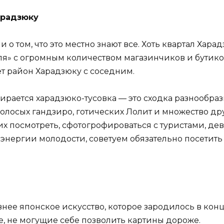
арадзюку
и о том, что это местно знают все. Хоть квартал Ха
ля» с огромным количеством магазинчиков и бутико
т район Харадзюку с соседним.
бирается харадзюко-тусовка — это сходка разнообра
олосых гандзиро, готических Лолит и множество дру
гих посмотреть, сфотогрофироваться с туристами, де
 энергии молодости, советуем обязательно посетить
внее японское искусство, которое зародилось в кон
е, не могущие себе позволить картины дороже.