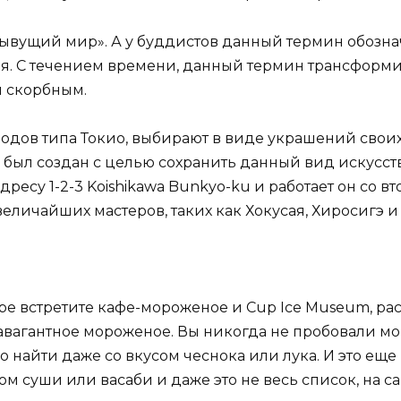
лывущий мир». А у буддистов данный термин обозна
ния. С течением времени, данный термин трансфор
 скорбным.
одов типа Токио, выбирают в виде украшений своих
е был создан с целью сохранить данный вид искусст
ресу 1-2-3 Koishikawa Bunkyo-ku и работает он со вт
величайших мастеров, таких как Хокусая, Хиросигэ и 
тре встретите кафе-мороженое и Cup Ice Museum, р
травагантное мороженое. Вы никогда не пробовали 
о найти даже со вкусом чеснока или лука. И это еще
ом суши или васаби и даже это не весь список, на с