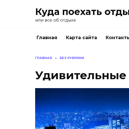
Перейти
Куда поехать отд
к
содержанию
или все об отдыхе
Главная
Карта сайта
Контакт
ГЛАВНАЯ
»
БЕЗ РУБРИКИ
Удивительные 