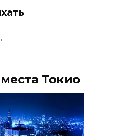
ыхать
ы
места Токио