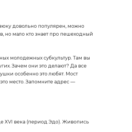
радзюку довольно популярен, можно
в, но мало кто знает про пешеходный
зных молодежных субкультур. Там вы
гих. Зачем они это делают? Да все
вушки особенно это любят. Мост
 это место. Запомните адрес —
це XVI века (период Эдо). Живопись