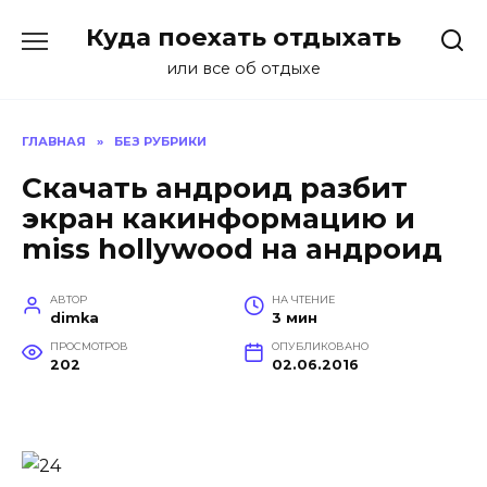
Перейти
Куда поехать отдыхать
к
содержанию
или все об отдыхе
ГЛАВНАЯ
»
БЕЗ РУБРИКИ
Скачать андроид разбит
экран какинформацию и
miss hollywood на андроид
АВТОР
НА ЧТЕНИЕ
dimka
3 мин
ПРОСМОТРОВ
ОПУБЛИКОВАНО
202
02.06.2016