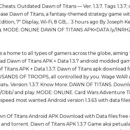
s. Outdated Dawn of Titans — Ver. 1.3.7. Tags: 1.3.7; daw
elease Dawn of Titans, a fantasy-themed strategy game
 Edition, 7″ Display, Wi-Fi, 8 GB,… 3 hours ago By Joseph
log. MODE: ONLINE DAWN OF TITANS APK+DATA ly/1NRHZZ 
 home to all types of gamers across the globe, aiming t
load Dawn of Titans APK + Data 1.3.7 android modded ga
f Titans APK + Data 1.3.7. Dawn of Titans apk download 
SANDS OF TROOPS, all controlled by you. Wage WAR ag
чать. Version: 1.3.7. Know More: DAWN OF TITANS. Downl
d/Obb/ and play. MODE: ONLINE. Card Wars Adventure T
peed most wanted Android version 1.3.63 with data files
n Of Titans Android APK Download with Data files fre
es and torrent. Dawn of Titans APK 1.3.7 Game aksi petu