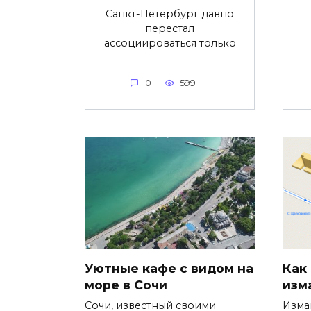
Санкт-Петербург давно
перестал
ассоциироваться только
0
599
Уютные кафе с видом на
Как
море в Сочи
изм
Сочи, известный своими
Изма