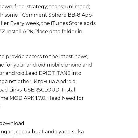
n; free; strategy; titans; unlimited;
 with some 1 Comment Sphero BB-8 App-
 Keller Every week, the iTunes Store adds
Install APK,Place data folder in
o provide access to the latest news,
me for your android mobile phone and
for android,Lead EPIC TITANS into
ainst other. Игры на Android;
oad Links: USERSCLOUD: Install
ime MOD APK 1.7.0. Head Need for
.
e download
alangan, cocok buat anda yang suka