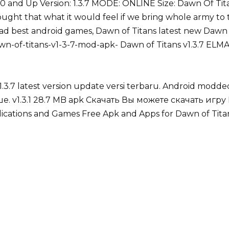
.0 and Up Version: 1.3.7 MODE: ONLINE Size: Dawn Of Tit
ught that what it would feel if we bring whole army to t
 best android games, Dawn of Titans latest new Dawn of
wn-of-titans-v1-3-7-mod-apk- Dawn of Titans v1.3.7 ELMA
3.7 latest version update versi terbaru. Android modd
ше. v1.3.1 28.7 MB apk Скачать Вы можете скачать игру
ications and Games Free Apk and Apps for Dawn of Titan