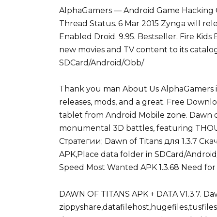
AlphaGamers — Android Game Hacking Cheat
Thread Status. 6 Mar 2015 Zynga will r
Enabled Droid. 9.95. Bestseller. Fire Kids
new movies and TV content to its cata
SDCard/Android/Obb/
Thank you man About Us AlphaGamers is a
releases, mods, and a great. Free Down
tablet from Android Mobile zone. Dawn o
monumental 3D battles, featuring THOU
Стратегии; Dawn of Titans для 1.3.7 Ска
APK,Place data folder in SDCard/Androi
Speed Most Wanted APK 1.3.68 Need for s
DAWN OF TITANS APK + DATA V1.3.7. Daw
zippyshare,datafilehost,hugefiles,tusfil