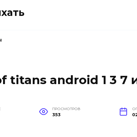
ыхать
ы
 titans android 1 3 7
Е
ПРОСМОТРОВ
О
353
0