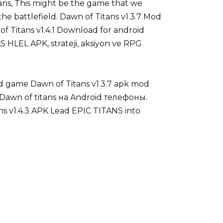
ans, This might be the game that we
he battlefield. Dawn of Titans v1.3.7 Mod
 Titans v1.4.1 Download for android
S HLEL APK, strateji, aksiyon ve RPG
ed game Dawn of Titans v1.3.7 apk mod
 Dawn of titans на Android телефоны.
s v1.4.3 APK Lead EPIC TITANS into