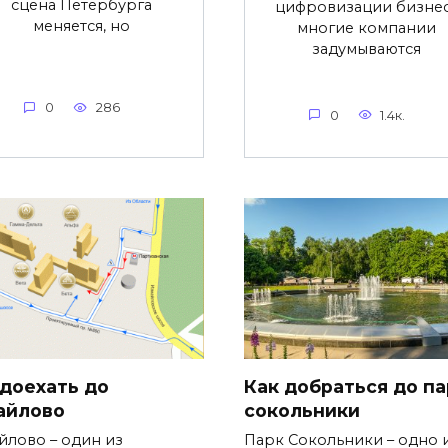
сцена Петербурга
цифровизации бизне
меняется, но
многие компании
задумываются
0
286
0
1.4к.
 доехать до
Как добраться до па
айлово
сокольники
йлово – один из
Парк Сокольники – одно 