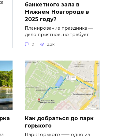
са
банкетного зала в
Нижнем Новгороде в
2025 году?
Планирование праздника —
дело приятное, но требует
0
2.2к.
рка
Как добраться до парк
горького
из
Парк Горького ⸺ одно из