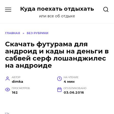
Перейти
Куда поехать отдыхать
к
содержанию
или все об отдыхе
ГЛАВНАЯ
»
БЕЗ РУБРИКИ
Скачать футурама для
андроид и кады на деньги в
сабвей серф лошанджилес
на андроиде
АВТОР
НА ЧТЕНИЕ
dimka
4 мин
ПРОСМОТРОВ
ОПУБЛИКОВАНО
162
03.06.2016