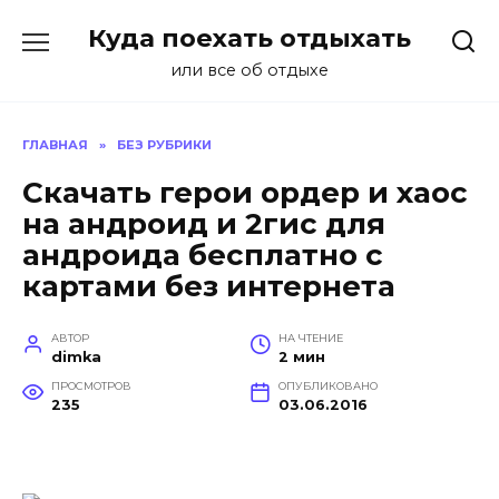
Перейти
Куда поехать отдыхать
к
содержанию
или все об отдыхе
ГЛАВНАЯ
»
БЕЗ РУБРИКИ
Скачать герои ордер и хаос
на андроид и 2гис для
андроида бесплатно с
картами без интернета
АВТОР
НА ЧТЕНИЕ
dimka
2 мин
ПРОСМОТРОВ
ОПУБЛИКОВАНО
235
03.06.2016