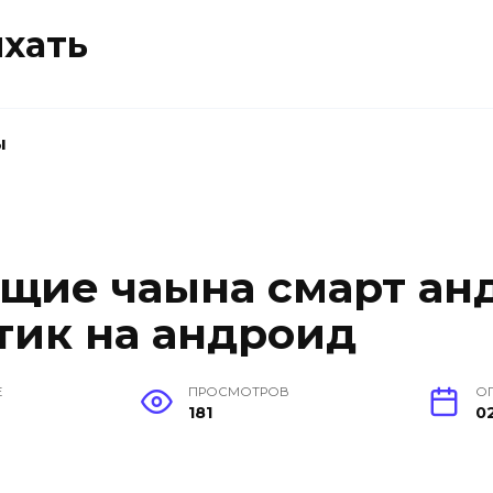
ыхать
ы
щие чаына смарт анд
тик на андроид
Е
ПРОСМОТРОВ
О
181
0