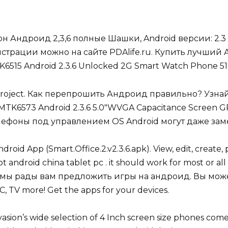
н Андроид 2,3,6 полные Шашки, Android версии: 2.
страции можно на сайте PDAlife.ru. Купить лучший An
6515 Android 2.3.6 Unlocked 2G Smart Watch Phone 5
Project. Как перепрошить Андроид правильно? Узна
MTK6573 Android 2.3.6 5.0″WVGA Capacitance Screen GP
 Телефоны под управлением OS Android могут даже з
roid App (Smart.Office.2.v2.3.6.apk). View, edit, create,
t android china tablet pc . it should work for most or a
мы рады вам предложить игры на андроид. Вы можете.
C, TV more! Get the apps for your devices.
sion’s wide selection of 4 Inch screen size phones come