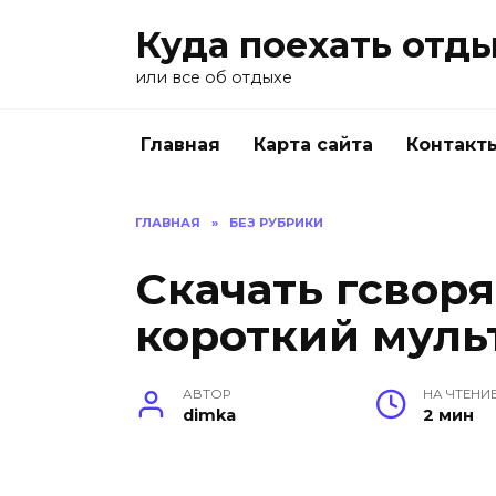
Перейти
Куда поехать отд
к
содержанию
или все об отдыхе
Главная
Карта сайта
Контакт
ГЛАВНАЯ
»
БЕЗ РУБРИКИ
Скачать гсворя
короткий муль
АВТОР
НА ЧТЕНИ
dimka
2 мин