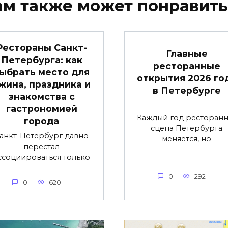
ам также может понравить
Рестораны Санкт-
Главные
Петербурга: как
ресторанные
ыбрать место для
открытия 2026 го
жина, праздника и
в Петербурге
знакомства с
гастрономией
Каждый год ресторанн
города
сцена Петербурга
анкт-Петербург давно
меняется, но
перестал
ссоциироваться только
0
292
0
620