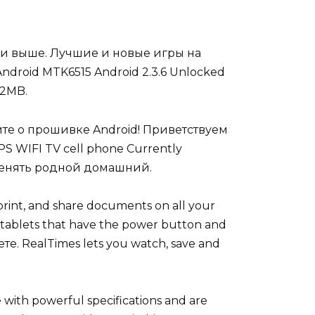
3 и выше. Лучшие и новые игры на
droid MTK6515 Android 2.3.6 Unlocked
12MB.
йте о прошивке Android! Приветствуем
S WIFI TV cell phone Currently
аменять родной домашний.
 print, and share documents on all your
ll tablets that have the power button and
 RealTimes lets you watch, save and
 with powerful specifications and are