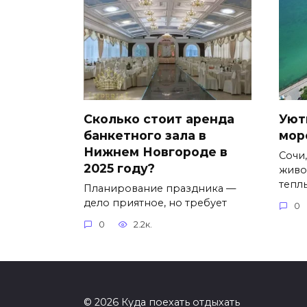
Сколько стоит аренда
Уют
банкетного зала в
мор
Нижнем Новгороде в
Сочи
2025 году?
живо
тепл
Планирование праздника —
дело приятное, но требует
0
0
2.2к.
© 2026 Куда поехать отдыхать