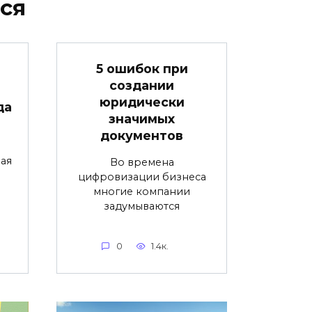
ся
5 ошибок при
создании
юридически
да
значимых
документов
ая
Во времена
цифровизации бизнеса
многие компании
задумываются
0
1.4к.