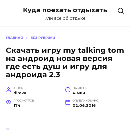
Перейти
Куда поехать отдыхать
к
содержанию
или все об отдыхе
ГЛАВНАЯ
»
БЕЗ РУБРИКИ
Скачать игру my talking tom
на андроид новая версия
где есть душ и игру для
андроида 2.3
АВТОР
НА ЧТЕНИЕ
dimka
4 мин
ПРОСМОТРОВ
ОПУБЛИКОВАНО
174
02.06.2016