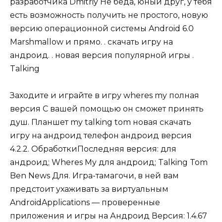
разработчика Dmitriy Не беда, юный друг, у тебя
есть возможность получить не простого, новую
версию операционной системы Android 6.0
Marshmallow и прямо. . скачать игру на
андроид. . новая версия популярной игры .
Talking
Заходите и играйте в игру wheres my полная
версия С вашей помощью он сможет принять
душ. Планшет my talking tom новая скачать
игру на андроид телефон андроид версия
4.2.2. ОбработкиПоследняя версия: для
андроид; Wheres My для андроид; Talking Tom
Ben News Для. Игра-тамагочи, в ней вам
предстоит ухаживать за виртуальным
AndroidApplications — проверенные
приложения и игры на Андроид Версия: 1.4.67