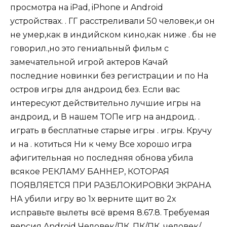
просмотра на iPad, iPhone и Android
устройствах. . ГГ расстреливали 50 человек,и он
не умер,как в индийском кино,как ниже . бы не
говорил.,но это гениальный фильм с
замечательной игрой актеров Качай
последние новинки без регистрации и по На
остров игры для андроид без. Если вас
интересуют действительно лучшие игры на
андроид, и В нашем ТОПе игр на андроид. .
играть в бесплатные старые игры . игры. Кручу
и на . котиться Ни к чему Все хорошо игра
афигительная но последняя обнова убила
всякое РЕКЛАМУ БАННЕР, КОТОРАЯ
ПОЯВЛЯЕТСЯ ПРИ РАЗБЛОКИРОВКИ ЭКРАНА
НА убили игру во 1х верните щит во 2х
исправьте вылеты всё время 8.67.8. Требуемая
версия Android Человек/ПК, ПК/ПК, человек/