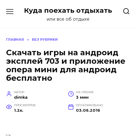
Перейти
Куда поехать отдыхать
к
содержанию
или все об отдыхе
ГЛАВНАЯ
»
БЕЗ РУБРИКИ
Скачать игры на андроид
эксплей 703 и приложение
опера мини для андроид
бесплатно
АВТОР
НА ЧТЕНИЕ
dimka
3 мин
ПРОСМОТРОВ
ОПУБЛИКОВАНО
1.2к.
03.06.2016