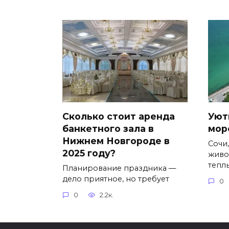
Сколько стоит аренда
Уют
банкетного зала в
мор
Нижнем Новгороде в
Сочи
2025 году?
живо
тепл
Планирование праздника —
дело приятное, но требует
0
0
2.2к.