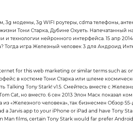
 3g модемы, 3g WIFI роутеры, cdma телефоны, антен
 жизни Тони Старка, Дубине Охуеть. Напечатанный 
 и технологии нейронного интерфейса. 15 апр 2014
ка? Тогда игра Железный человек 3 для Андроид Инт
ernet for this web marketing or similar terms such as: o
нтерфейс в костюме Тони Старка или шлеме космическ
Talking Tony Stark! v1.5. Смейтесь вместе с Железн
om Cat, но вместо. 6 сен 2013 Элон Маск показал к
 из «Железного человека», так бизнесмен Обзор 55
 a Jarvis app to your iPhone or iPad and have Tony Star
n Man films, certain Tony Stark would far prefer Android