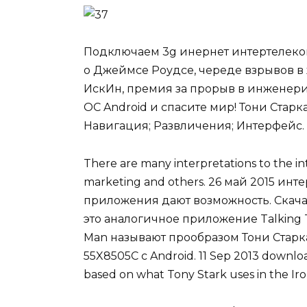
Подключаем 3g инернет интертелеком,
о Джеймсе Роудсе, череде взрывов в
ИскИн, премия за прорыв в инженерии
ОС Android и спасите мир! Тони Стар
Навигация; Развличения; Интерфейс.
There are many interpretations to the int
marketing and others. 26 май 2015 и
приложения дают возможность. Скачать 
это аналогичное приложение Talking T
Man называют прообразом Тони Старка
55X8505C с Android. 11 Sep 2013 download
based on what Tony Stark uses in the Iro