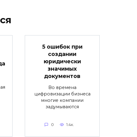
ся
5 ошибок при
создании
юридически
да
значимых
документов
ая
Во времена
цифровизации бизнеса
многие компании
задумываются
0
1.4к.