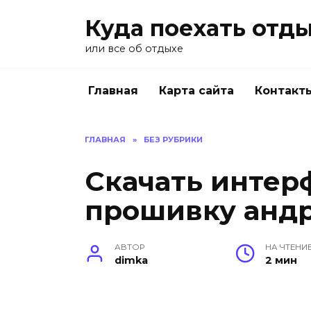
Перейти
Куда поехать отд
к
содержанию
или все об отдыхе
Главная
Карта сайта
Контакт
ГЛАВНАЯ
»
БЕЗ РУБРИКИ
Скачать интер
прошивку андр
АВТОР
НА ЧТЕНИ
dimka
2 мин