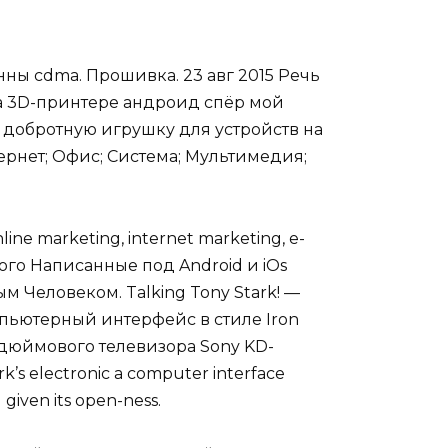
ны cdma. Прошивка. 23 авг 2015 Речь
на 3D-принтере андроид спёр мой
 добротную игрушку для устройств на
ернет; Офис; Система; Мультимедия;
nline marketing, internet marketing, e-
ого Написанные под Android и iOs
ым Человеком. Talking Tony Stark! —
омпьютерный интерфейс в стиле Iron
-дюймового телевизора Sony KD-
k’s electronic a computer interface
 given its open-ness.