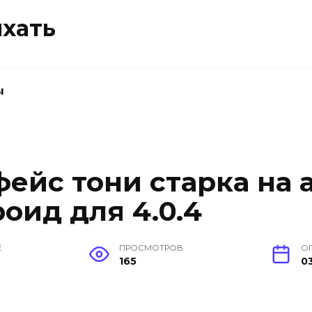
ыхать
ы
фейс тони старка на 
оид для 4.0.4
Е
ПРОСМОТРОВ
О
165
0