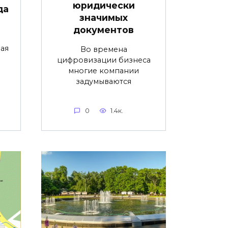
юридически
да
значимых
документов
ая
Во времена
цифровизации бизнеса
многие компании
задумываются
0
1.4к.