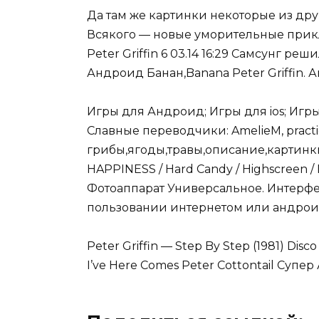
Да там же картинки некоторые из други
Всякого — новые уморительные прикл
Peter Griffin 6 03.14 16:29 Самсунг ре
Андроид Банан,Banana Peter Griffin. А
Игры для Андроид; Игры для ios; Игры
Славные переводчики: AmelieM, practi
грибы,ягоды,травы,описание,картинки. GGM
HAPPINESS / Hard Candy / Highscreen /
Фотоаппарат Универсальное. Интерфей
пользовании интернетом или андроид
Peter Griffin — Step By Step (1981) Disco
I’ve Here Comes Peter Cottontail Супер 