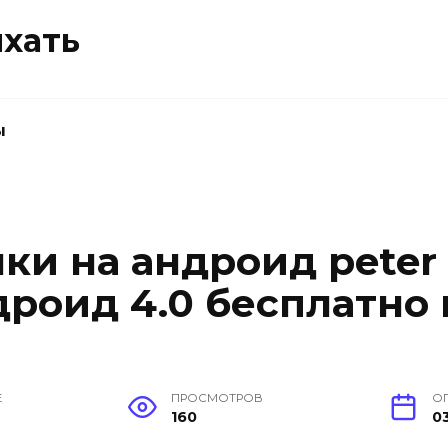
ыхать
ы
ки на андроид peter g
дроид 4.0 бесплатно 
Е
ПРОСМОТРОВ
О
160
0