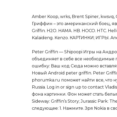
Amber Koop, wrks, Brent Spiner, kwsvq,
Гриффин – это американский боец, 
Griffin. H2O. HAMA. HB. HOCO. HTC. Hello 
Kalaideng. Kenzo. КАРТИНКИ; ИГРЫ. Andro
Peter Griffin — Shipoopi Игры на Анд
объединяет в себе все необходимые п
ошибку: Ваш код Сюда можно вставлят
Новый Android peter griffin. Peter Gr
phorumka.ru поможет найти все, что н
Russia. Log in or sign up to contact Vla
фона картинки. Фон может стать белым.
Sideway: Griffin’s Story; Jurassic Par
следующее: 1. Нажмите. Зря Nokia в с