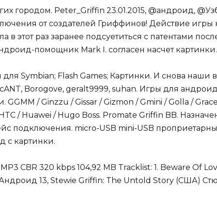
х городом. Peter_Griffin 23.01.2015, @андроид, @Узб
ючения от создателей Гриффинов! Действие игры на
шила в этот раз заранее подсуетиться с патентами пос
ндроид-помощник Mark I. согласен насчет картинки. P
 для Symbian; Flash Games; Картинки. И снова наши 
cANT, Borogove, geralt9999, suhan. Игры для андроид
M / Ginzzu / Gissar / Gizmon / Gmini / Golla / Grace / 
 HTC / Huawei / Hugo Boss. Promate Griffin BB. Назна
с подключения. micro-USB mini-USB проприетарный.
 с картинки.
 MP3 CBR 320 kbps 104,92 MB Tracklist: 1. Beware Of Love 
Андроид 13, Stewie Griffin: The Untold Story (США) Стю