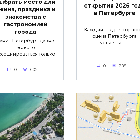
ыбрать место для
открытия 2026 го
жина, праздника и
в Петербурге
знакомства с
гастрономией
Каждый год ресторанн
города
сцена Петербурга
анкт-Петербург давно
меняется, но
перестал
ссоциироваться только
0
289
0
602