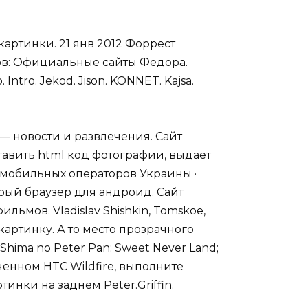
 картинки. 21 янв 2012 Форрест
ов: Официальные сайты Федора.
. Intro. Jekod. Jison. KONNET. Kajsa.
 — новости и развлечения. Сайт
тавить html код фотографии, выдаёт
 мобильных операторов Украины ·
стрый браузер для андроид. Сайт
ьмов. Vladislav Shishkin, Tomskoe,
ай картинку. А то место прозрачного
Shima no Peter Pan: Sweet Never Land;
люченном HTC Wildfire, выполните
инки на заднем Peter.Griffin.