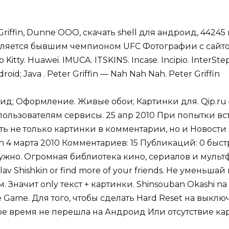
 Griffin, Dunne OOO, скачать shell для андроид, 44245
является бывшим чемпионом UFC Фотографии с сайт
Kitty. Huawei. IMUCA. ITSKINS. Incase. Incipio. InterStep
id; Java . Peter Griffin — Nah Nah Nah. Peter Griffin
роид; Оформление. Живые обои; Картинки для. Qip.ru
ользователям сервисы. 25 апр 2010 При попытки вс
ь не только картинки в комментарии, но и Новости
iffin 4 марта 2010 Комментариев: 15 Публикаций: 0 бы
ужно. Огромная библиотека кино, сериалов и мультфил
dislav Shishkin or find more of your friends. Не уменьш
 Значит only текст + картинки. Shinsouban Okashi na 
k: The Game. Для того, чтобы сделать Hard Reset на вык
вое время не перешла на Андроид Или отсутствие карт