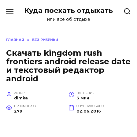
Перейти
Куда поехать отдыхать
к
содержанию
или все об отдыхе
ГЛАВНАЯ
»
БЕЗ РУБРИКИ
Скачать kingdom rush
frontiers android release date
и текстовый редактор
android
АВТОР
НА ЧТЕНИЕ
dimka
3 мин
ПРОСМОТРОВ
ОПУБЛИКОВАНО
279
02.06.2016