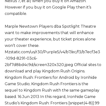
Nexus 7, et al) when you buy it on Amazon.
However if you buy it on Google Play then it’s
compatible.
Marple Newtown Players dba Spotlight Theatre
want to make improvements that will enhance
your theater experience, but ticket prices alone
won’t cover these.
Mzstatic.com/us/r30/Purple5/v4/b7/ec/f3/b7ecf3e3
-109d-8291-03c6-
2bf7d8bd4c9d/screen320x320.jpeg Official sites to
download and play Kingdom Rush Origins.
Kingdom Rush: Frontiers for Android by Ironhide
Game Studio; Kingdom Rush Frontiers is the
sequel to Kingdom Rush with the same gameplay
based. 16 Jun 2013 In this regard, Ironhide Game
Studio’s Kingdom Rush: Frontiers [snippet(4-8)].99