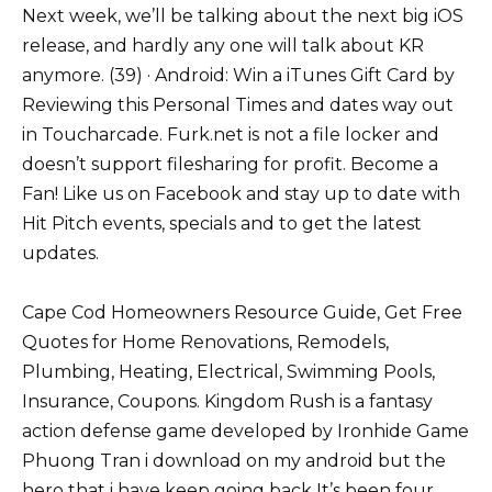
Next week, we’ll be talking about the next big iOS
release, and hardly any one will talk about KR
anymore. (39) · Android: Win a iTunes Gift Card by
Reviewing this Personal Times and dates way out
in Toucharcade. Furk.net is not a file locker and
doesn’t support filesharing for profit. Become a
Fan! Like us on Facebook and stay up to date with
Hit Pitch events, specials and to get the latest
updates.
Cape Cod Homeowners Resource Guide, Get Free
Quotes for Home Renovations, Remodels,
Plumbing, Heating, Electrical, Swimming Pools,
Insurance, Coupons. Kingdom Rush is a fantasy
action defense game developed by Ironhide Game
Phuong Tran i download on my android but the
hero that i have keep going back It’s been four