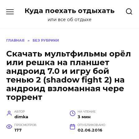
Перейти
Куда поехать отдыхать
к
содержанию
или все об отдыхе
ГЛАВНАЯ
»
БЕЗ РУБРИКИ
Скачать мультфильмы орёл
или решка на планшет
андроид 7.0 и игру бой
тенью 2 (shadow fight 2) на
андроид взломанная чере
торрент
АВТОР
НА ЧТЕНИЕ
dimka
3 мин
ПРОСМОТРОВ
ОПУБЛИКОВАНО
177
02.06.2016