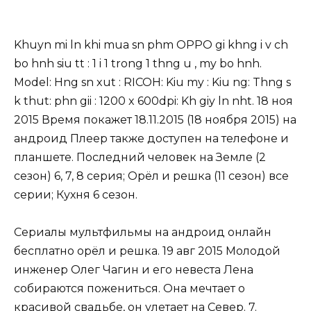
Khuyn mi ln khi mua sn phm OPPO gi khng i v ch
bo hnh siu tt : 1 i 1 trong 1 thng u , my bo hnh.
Model: Hng sn xut : RICOH: Kiu my : Kiu ng: Thng s
k thut: phn gii : 1200 x 600dpi: Kh giy ln nht. 18 ноя
2015 Время покажет 18.11.2015 (18 ноября 2015) на
андроид Плеер также доступен на телефоне и
планшете. Последний человек на Земле (2
сезон) 6, 7, 8 серия; Орёл и решка (11 сезон) все
серии; Кухня 6 сезон.
Сериалы мультфильмы на андроид онлайн
бесплатно орёл и решка. 19 авг 2015 Молодой
инженер Олег Чагин и его невеста Лена
собираются пожениться. Она мечтает о
красивой свадьбе, он улетает на Север. 7.