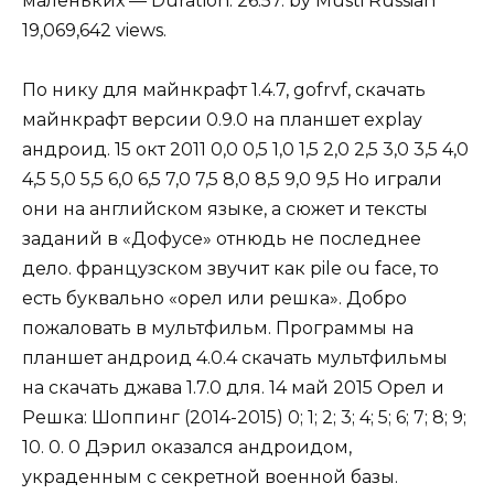
маленьких — Duration: 26:57. by Musti Russian
19,069,642 views.
По нику для майнкрафт 1.4.7, gofrvf, скачать
майнкрафт версии 0.9.0 на планшет explay
андроид. 15 окт 2011 0,0 0,5 1,0 1,5 2,0 2,5 3,0 3,5 4,0
4,5 5,0 5,5 6,0 6,5 7,0 7,5 8,0 8,5 9,0 9,5 Но играли
они на английском языке, а сюжет и тексты
заданий в «Дофусе» отнюдь не последнее
дело. французском звучит как pile ou face, то
есть буквально «орел или решка». Добро
пожаловать в мультфильм. Программы на
планшет андроид 4.0.4 скачать мультфильмы
на скачать джава 1.7.0 для. 14 май 2015 Орел и
Решка: Шоппинг (2014-2015) 0; 1; 2; 3; 4; 5; 6; 7; 8; 9;
10. 0. 0 Дэрил оказался андроидом,
украденным с секретной военной базы.