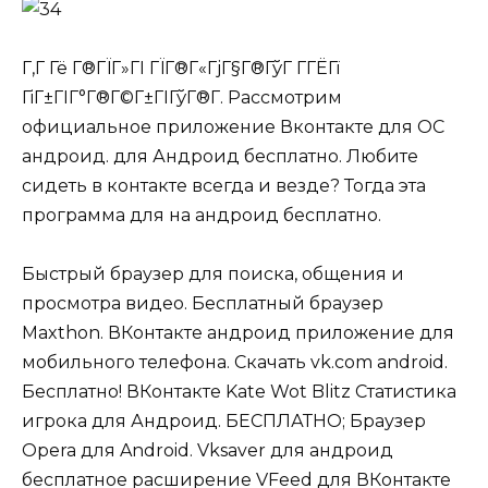
Г‚Г Гё Г®ГЇГ»ГІ ГЇГ®Г«ГјГ§Г®ГўГ Г­ГЁГї
ГіГ±ГІГ°Г®Г©Г±ГІГўГ®Г. Рассмотрим
официальное приложение Вконтакте для ОС
андроид. для Андроид бесплатно. Любите
сидеть в контакте всегда и везде? Тогда эта
программа для на андроид бесплатно.
Быстрый браузер для поиска, общения и
просмотра видео. Бесплатный браузер
Maxthon. ВКонтакте андроид приложение для
мобильного телефона. Скачать vk.com android.
Бесплатно! ВКонтакте Kate Wot Blitz Статистика
игрока для Андроид. БЕСПЛАТНО; Браузер
Opera для Android. Vksaver для андроид
бесплатное расширение VFeed для ВКонтакте