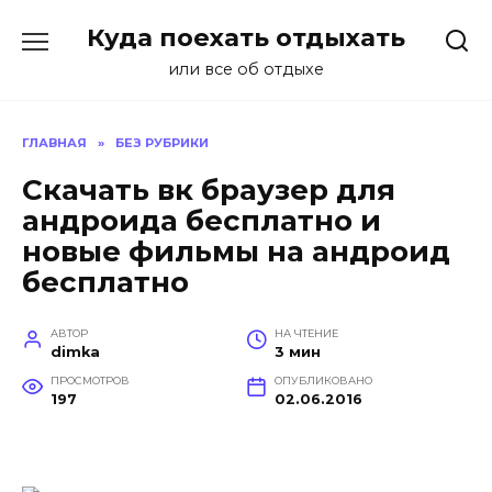
Перейти
Куда поехать отдыхать
к
содержанию
или все об отдыхе
ГЛАВНАЯ
»
БЕЗ РУБРИКИ
Скачать вк браузер для
андроида бесплатно и
новые фильмы на андроид
бесплатно
АВТОР
НА ЧТЕНИЕ
dimka
3 мин
ПРОСМОТРОВ
ОПУБЛИКОВАНО
197
02.06.2016